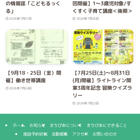
の情報誌「こどもるっく
回開催】1～3歳児対象/す
る」
くすく子育て講座＜後期＞
2026年7月31日
2026年7月26日
【9月18・25日（金）開
【7月25日(土)～8月31日
催】働き世帯講座
(月)開催】ライトライン開
業3周年記念 冒険クイズラ
2026年7月24日
リー
2026年7月22日
ホーム
お知らせ
まちぴあについて
まちぴあにできること
施設予約状況
活動報告
アクセス
お問い合わせ