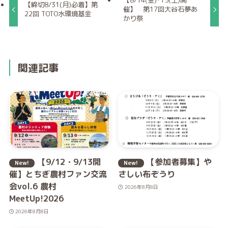
【8/14(金)･15(土)開
【締切8/31(月)必着】第
催】 第17回大谷石夢あ
22回 TOTO水環境基金
かり祭
関連記事
【9/12・9/13開
【参加者募集】や
催】とちぎ農村ファン交流
さしい布ぞうり
会vol.6 農村
2026年8月8日
MeetUp!2026
2026年8月8日